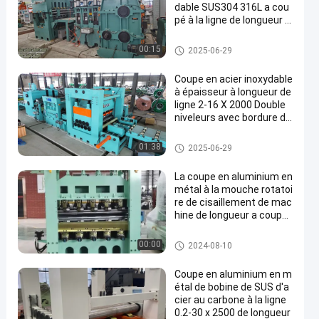
dable SUS304 316L a cou
pé à la ligne de longueur 0,
3 - 2 x 1000
Le métal a coupé à la machine
00:15
2025-06-29
de longueur
Coupe en acier inoxydable
à épaisseur à longueur de
ligne 2-16 X 2000 Double
niveleurs avec bordure de
garniture
Le métal a coupé à la machine
01:38
2025-06-29
de longueur
La coupe en aluminium en
métal à la mouche rotatoi
re de cisaillement de mac
hine de longueur a coupé
à la ligne la machine 3 x 1
800 de longueur
Le métal a coupé à la machine
00:00
2024-08-10
de longueur
Coupe en aluminium en m
étal de bobine de SUS d'a
cier au carbone à la ligne
0.2-30 x 2500 de longueur