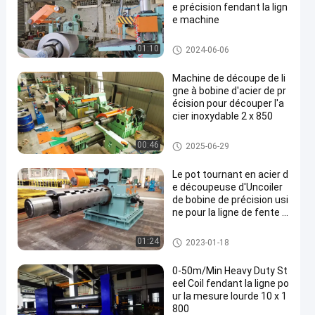
e précision fendant la lign
e machine
Fente de la ligne machine
01:10
2024-06-06
Machine de découpe de li
gne à bobine d'acier de pr
écision pour découper l'a
cier inoxydable 2 x 850
Fente de la ligne machine
00:46
2025-06-29
Le pot tournant en acier d
e découpeuse d'Uncoiler
de bobine de précision usi
ne pour la ligne de fente e
n acier
Fente de la ligne machine
01:24
2023-01-18
0-50m/Min Heavy Duty St
eel Coil fendant la ligne po
ur la mesure lourde 10 x 1
800