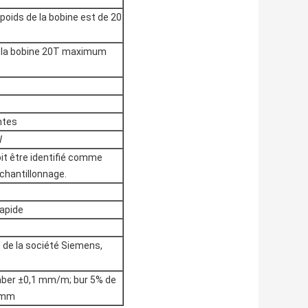
ds de la bobine est de 20
la bobine 20T maximum
ntes
W
oit être identifié comme
échantillonnage.
apide
e la société Siemens,
mber ±0,1 mm/m; bur 5% de
5 mm