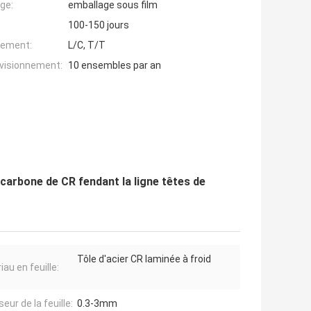
ge:
emballage sous film
100-150 jours
iement:
L/C, T/T
ovisionnement:
10 ensembles par an
u carbone de CR fendant la ligne têtes de
Tôle d'acier CR laminée à froid
au en feuille:
eur de la feuille:
0.3-3mm