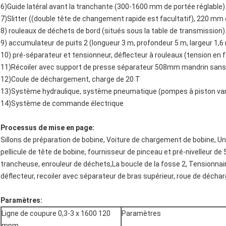
6)Guide latéral avant la tranchante (300-1600 mm de portée réglable)
7)Slitter ((double tête de changement rapide est facultatif), 220 mm
8) rouleaux de déchets de bord (situés sous la table de transmission
9) accumulateur de puits 2 (longueur 3 m, profondeur 5 m, largeur 1,6
10) pré-séparateur et tensionneur, déflecteur à rouleaux (tension en f
11)Récoiler avec support de presse séparateur 508mm mandrin sans
12)Coule de déchargement, charge de 20 T
13)Système hydraulique, système pneumatique (pompes à piston vari
14)Système de commande électrique
Processus de mise en page:
Sillons de préparation de bobine, Voiture de chargement de bobine, U
pellicule de tête de bobine, fournisseur de pinceau et pré-nivelleur de 5
trancheuse, enrouleur de déchets,La boucle de la fosse 2, Tensionnair
déflecteur, recoiler avec séparateur de bras supérieur, roue de déchar
Paramètres:
Ligne de coupure 0,3-3 x 1600 120
Paramètres
mpm