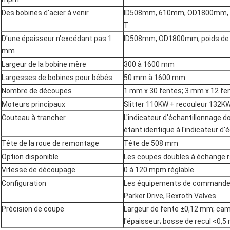
Des bobines d'acier à venir
ID508mm, 610mm, OD1800mm, poi
T
D'une épaisseur n'excédant pas 1
ID508mm, OD1800mm, poids de 
mm
Largeur de la bobine mère
300 à 1600 mm
Largesses de bobines pour bébés
50 mm à 1600 mm
Nombre de découpes
1 mm x 30 fentes; 3 mm x 12 fe
Moteurs principaux
Slitter 110KW + recouleur 132K
Couteau à trancher
L'indicateur d'échantillonnage d
étant identique à l'indicateur d'
Tête de la roue de remontage
Tête de 508 mm
Option disponible
Les coupes doubles à échange r
Vitesse de découpage
0 à 120 mpm réglable
Configuration
Les équipements de commande d
Parker Drive, Rexroth Valves
Précision de coupe
Largeur de fente ±0,12 mm; ca
l'épaisseur; bosse de recul <0,