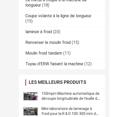
longueur
(18)
Coupe volante à la ligne de longueur
(15)
laminoir à froid
(20)
Renverser le moulin froid
(15)
Moulin froid tandem
(11)
Tuyau d'ERW faisant la machine
(12)
LES MEILLEURS PRODUITS
150mpm Machine automatique de
découpe longitudinale de feuille de
métal en bobine 0,3-3 X 1600
Mini-laboratoire de laminage à
froid pour la R & D 100-300 mm de