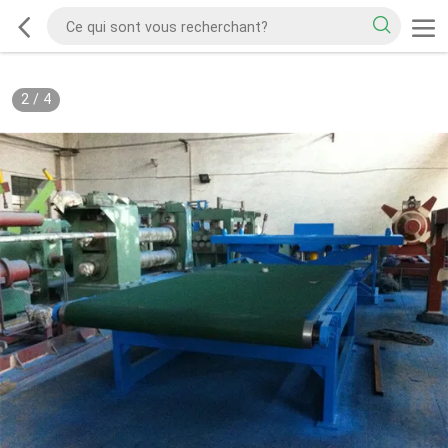
2
/
4