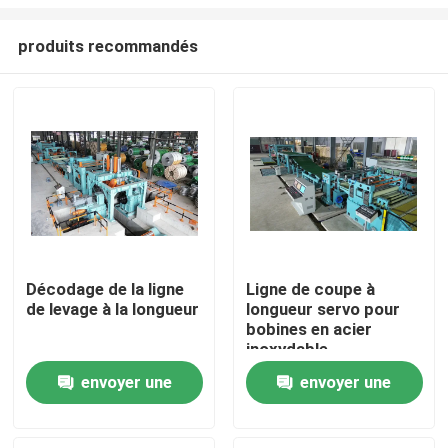
produits recommandés
Décodage de la ligne
Ligne de coupe à
de levage à la longueur
longueur servo pour
Maison
bobines en acier
inoxydable
Produits
envoyer une
envoyer une
demande
demande
A propos de nous