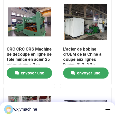
Visite d'usine
Contactez-nous
Nouvelles
CRC CRC CRS Machine
L'acier de bobine
de découpe en ligne de
d'OEM de la Chine a
tôle mince en acier 25
coupé aux lignes
Cas
pièces/min x 2 m
l'usine (0,2 -30 x
2500) de la longueur
envoyer une
envoyer une
CTL
Métal fendant la ligne
demande
demande
Fente de la ligne machine
wxjymachine
Précision fendant la ligne