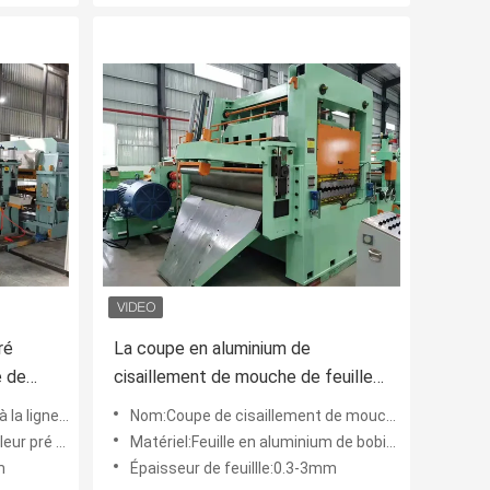
ré
La coupe en aluminium de
e de
cisaillement de mouche de feuille
areil
de bobine à la longueur raye la
 de longueur
Nom:Coupe de cisaillement de mouche à la longueur
largeur de 300-1600mm
 pré peint
Matériel:Feuille en aluminium de bobine
m
Épaisseur de feuillle:0.3-3mm