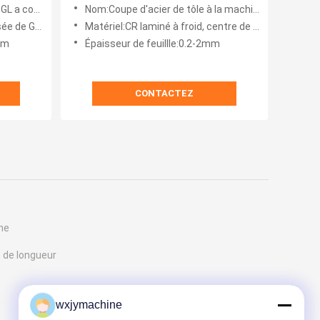
 coupé à
contrôle SRI de CR à la machine
e de longueur
Nom:Coupe d'acier de tôle à la machine de longueur
28pcs/Min X 2m de longueur
 Galvalume
Matériel:CR laminé à froid, centre de détection et de contrôle, SRI
mm
Épaisseur de feuillle:0.2-2mm
CONTACTEZ
gne
e de longueur
wxjymachine