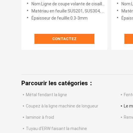
machine de longueur a coupé à la
bobines
Nom:Ligne de coupe volante de cisaillement rotatif en acier inoxydable
Nom:La tô
ligne 0.3-3 x 1600 de longueur
Matériau en feuille:SUS201, SUS304, etc.
Matériel
Épaisseur de feuillle:0.3-3mm
Épaiss
CONTACTEZ
Parcourir les catégories：
Métal fendant la ligne
Fent
Coupez à la ligne machine de longueur
Le m
laminoir à froid
Renv
Tuyau d'ERW faisant la machine