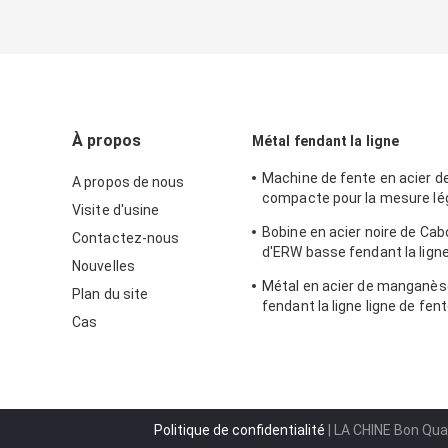
À propos
Métal fendant la ligne
Machine de fente en acier de
A propos de nous
compacte pour la mesure lég
Visite d'usine
1300
Bobine en acier noire de Cab
Contactez-nous
d'ERW basse fendant la lign
Nouvelles
0.4-4 x 1600
Métal en acier de manganès
Plan du site
fendant la ligne ligne de fen
Cas
machine de bobine de haute
d'AHSS
Politique de confidentialité
| LA CHINE Bon Qual