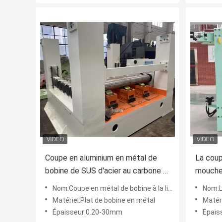
Coupe en aluminium en métal de
La coup
bobine de SUS d'acier au carbone à
mouche 
la ligne 0.2-30 x 2500 de longueur
de mach
Nom:Coupe en métal de bobine à la ligne machines de longueur
Nom:La mouche r
la lign
Matériel:Plat de bobine en métal
Matéri
longueu
Épaisseur:0.20-30mm
Épais