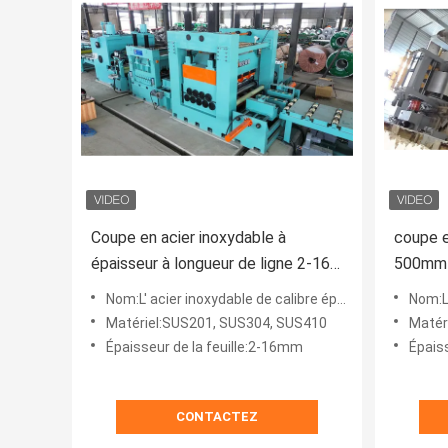
Coupe en acier inoxydable à
coupe e
épaisseur à longueur de ligne 2-16
500mm 
X 2000 Double niveleurs avec
120KW 
Nom:L' acier inoxydable de calibre épais coupé en longueur
Nom:La mi
bordure de garniture
Matériel:SUS201, SUS304, SUS410
Matéri
Épaisseur de la feuille:2-16mm
Épais
CONTACTEZ