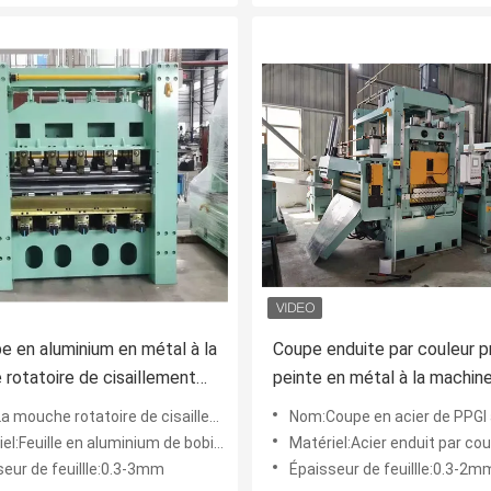
e en aluminium en métal à la
Coupe enduite par couleur p
rotatoire de cisaillement
peinte en métal à la machin
ine de longueur a coupé à
longueur pour la feuille d'app
otatoire de cisaillement de feuille en aluminium a coupé à la ligne de longueur
Nom:Coupe en acier de PPGI à la ligne
e la machine 3 x 1800 de
ménager
el:Feuille en aluminium de bobine
Matériel:Acier enduit par couleur
r
seur de feuillle:0.3-3mm
Épaisseur de feuillle:0.3-2m