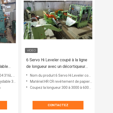
6 Servo Hi Leveler coupé à la ligne
dable
de longueur avec un décortiqueur
igne de
de bords et des double-
ligne de longueur
Nom du produit:6 Servo Hi Leveler coupé à la ligne de longueur avec un décortiqueur de bords et des double-empilatr
empilatrices
le 304, 316
Matériel:HR CR revêtement de papier bobines en tôle d'acier inoxydable
m
Coupez la longueur:300 à 3000 à 6000 mm
CONTACTEZ