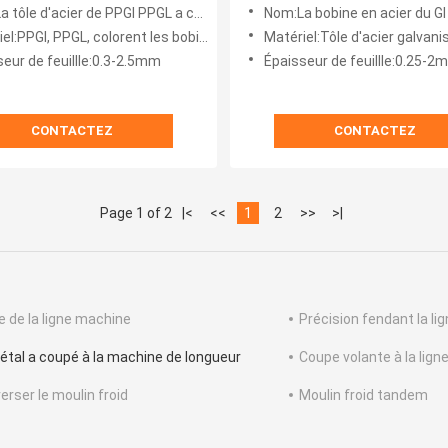
 enduites de couleur
de Galvalume de longueur a
le d'acier de PPGI PPGL a coupé à la longueur
Nom:La bobine en acier du GI GL a coupé à la lign
la ligne de longueur
:PPGI, PPGL, colorent les bobines enduites
Matériel:Tôle d'acier galvanisée de
eur de feuillle:0.3-2.5mm
Épaisseur de feuillle:0.25-2
CONTACTEZ
CONTACTEZ
Page 1 of 2
|<
<<
1
2
>>
>|
e de la ligne machine
Précision fendant la li
étal a coupé à la machine de longueur
Coupe volante à la lign
erser le moulin froid
Moulin froid tandem