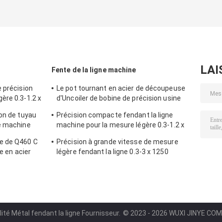
LAI
Fente de la ligne machine
 précision
Le pot tournant en acier de découpeuse
ère 0.3-1.2 x
d'Uncoiler de bobine de précision usine
pour la ligne de fente en acier
on de tuyau
Précision compacte fendant la ligne
e machine
machine pour la mesure légère 0.3-1.2 x
1250
e de Q460 C
Précision à grande vitesse de mesure
te en acier
légère fendant la ligne 0.3-3 x 1250
 résistance
ité Métal fendant la ligne Fournisseur.
© 2023 - 2026 WUXI JINYE COMP