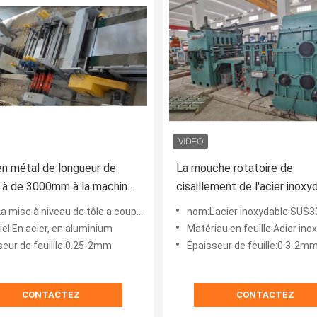
n métal de longueur de
La mouche rotatoire de
à de 3000mm à la machine
cisaillement de l'acier inoxy
de longueur
SUS304 316L a coupé à la l
se à niveau de tôle a coupé à la ligne de longueur
nom:L'acier inoxydable SUS304 316L pilotent la coupe à la 
longueur 0,3 - 2 x 1000
el:En acier, en aluminium
Matériau en feuille:Acier inoxydab
seur de feuillle:0.25-2mm
Épaisseur de feuille:0.3-2m
CONTACTEZ
CONTACTEZ