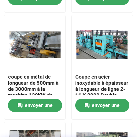
empilatrices
0,3 - 2 x 1000
demande
demande
Visite d'usine
Contactez-nous
Nouvelles
Cas
coupe en métal de
Coupe en acier
longueur de 500mm à
inoxydable à épaisseur
de 3000mm à la
à longueur de ligne 2-
Métal fendant la ligne
machine 120KW de
16 X 2000 Double
longueur
niveleurs avec bordure
envoyer une
envoyer une
de garniture
Fente de la ligne machine
demande
demande
Précision fendant la ligne