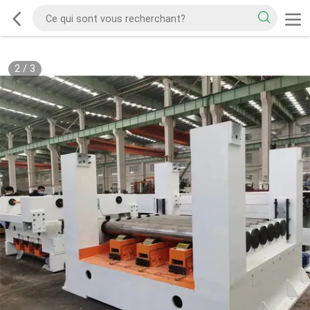
2
/
3