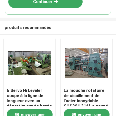
Continuer
produits recommandés
Maison
6 Servo Hi Leveler
La mouche rotatoire
coupé à la ligne de
de cisaillement de
Produits
longueur avec un
l'acier inoxydable
décortiqueur de bords
SUS304 316L a coupé
et des double-
à la ligne de longueur
envoyer une
envoyer une
A propos de nous