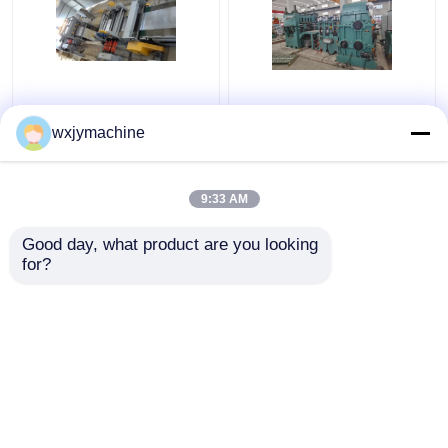
coupe en métal de
La mouche rotatoire de
longueur de 500mm à
cisaillement de l'acier
wxjymachine
de 3000mm à la
inoxydable SUS304
machine 120KW de
316L a coupé à la ligne
longueur
de longueur 0,3 - 2 x
9:33 AM
meilleur prix
meilleur prix
1000
Good day, what product are you looking 
for?
Contact
Contact
Regardez plus
Aperçu
Au sujet de nous
Contactez-nous
Desktop Site