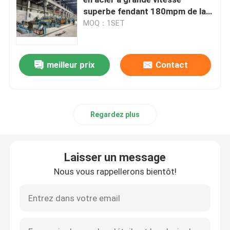
superbe fendant 180mpm de la
ligne 4 x 1600
MOQ：1SET
Coupez à la ligne machine de longueur
Le métal a coupé à la machine de longueur
meilleur prix
Contact
Coupe volante à la ligne de longueur
Regardez plus
laminoir à froid
Laisser un message
Renverser le moulin froid
Nous vous rappellerons bientôt!
Moulin froid tandem
Tuyau d'ERW faisant la machine