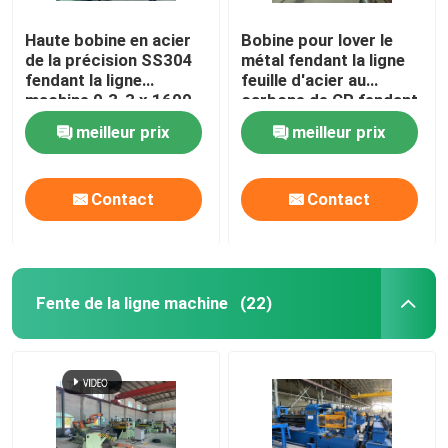
Haute bobine en acier
Bobine pour lover le
de la précision SS304
métal fendant la ligne
fendant la ligne
feuille d'acier au
machine 0.3-3 x 1600
carbone de CR fendant
la ligne têtes de
meilleur prix
meilleur prix
découpeuse de double
Contact
Contact
Fente de la ligne machine
(22)