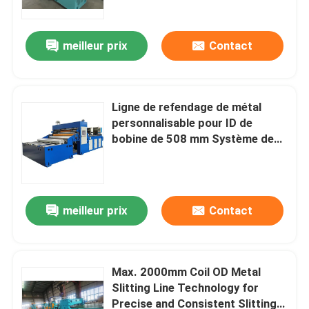
de bobines de métal
meilleur prix
Contact
Ligne de refendage de métal
personnalisable pour ID de
bobine de 508 mm Système de
contrôle PLC Épaisseur 0,2-3,0
mm
meilleur prix
Contact
Maison
Produits
Max. 2000mm Coil OD Metal
Slitting Line Technology for
Precise and Consistent Slitting
A propos de nous