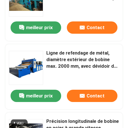
Results
Visite d'usine
meilleur prix
Contact
Contactez-nous
Nouvelles
Ligne de refendage de métal,
diamètre extérieur de bobine
max. 2000 mm, avec dévidoir de
Cas
508 mm de diamètre intérieur,
pour 2-3 opérateurs, idéale pour
les opérations de coupe de
Métal fendant la ligne
bobines de métal.
meilleur prix
Contact
Fente de la ligne machine
Précision longitudinale de bobine
Précision fendant la ligne
en acier à grande vitesse