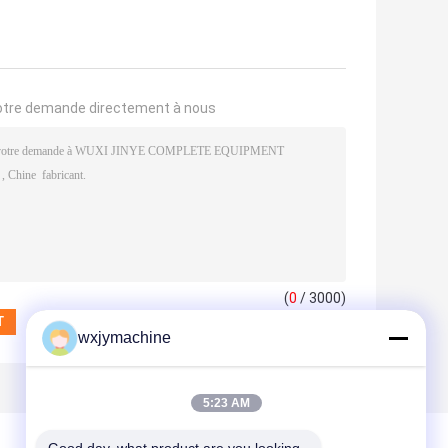
otre demande directement à nous
(
0
/ 3000)
wxjymachine
5:23 AM