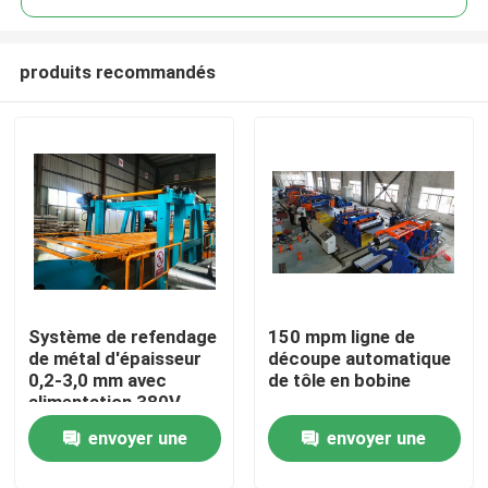
produits recommandés
Système de refendage
150 mpm ligne de
Maison
de métal d'épaisseur
découpe automatique
0,2-3,0 mm avec
de tôle en bobine
alimentation 380V
Produits
50Hz 3 phases pour un
envoyer une
envoyer une
traitement précis des
bobines de métal
A propos de nous
demande
demande