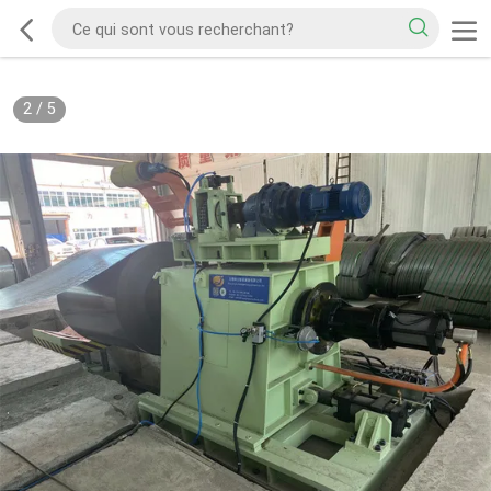
2
/
5