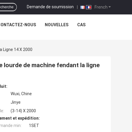
Demande de soumission
|
French
cherche
CONTACTEZ-NOUS
NOUVELLES
CAS
a Ligne 14 X 2000
e lourde de machine fendant la ligne
uit:
Wuxi, Chine
Jinye
e:
(3-14) X 2000
ement et expédition:
mande min:
1SET