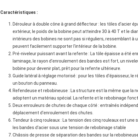
Caractéristiques :
Dérouleur à double cône à grand déflecteur : les tôles d'acier 
extérieur, le poids de la bobine peut atteindre 30 à 40 T et le 
intérieurs des bobines ne sont pas si réguliers, ressemblant à
peuvent facilement supporter l'intérieur de la bobine.
Pré-niveleur puissant avant la refente : La tôle épaisse a été e
laminage, le rayon d'enroulement des bandes est fort, un niveleu
bobine pour devenir plat, prêt pour la refente ultérieure.
Guide latéral à réglage motorisé : pour les tôles d'épaisseur, le
un bouton du panneau.
Refendeuse et rebobineuse : La structure est la même que la no
adoptent un matériau spécial. La refente et le rebobinage fonc
Deux enrouleurs de chutes de chaque côté : entraînés indépe
déplacement d'enroulement des chutes.
Tendeur à cinq rouleaux : La tension des cinq rouleaux est une 
les bandes d'acier sous une tension de rebobinage stable
Châssis de presse de séparation des bandes sur la rebobineuse