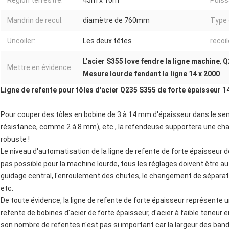
Région terrestre:
45m x 10m
Puiss
Mandrin de recul:
diamètre de 760mm
Type 
Uncoiler:
Les deux têtes
recoil
L'acier S355 love fendre la ligne machine
,
Q
Mettre en évidence:
Mesure lourde fendant la ligne 14 x 2000
Ligne de refente pour tôles d'acier Q235 S355 de forte épaisseur 1
Pour couper des tôles en bobine de 3 à 14 mm d'épaisseur dans le sen
résistance, comme 2 à 8 mm), etc., la refendeuse supportera une ch
robuste !
Le niveau d'automatisation de la ligne de refente de forte épaisseur 
pas possible pour la machine lourde, tous les réglages doivent être aut
guidage central, l'enroulement des chutes, le changement de sépara
etc.
De toute évidence, la ligne de refente de forte épaisseur représente 
refente de bobines d'acier de forte épaisseur, d'acier à faible teneur 
son nombre de refentes n'est pas si important car la largeur des band