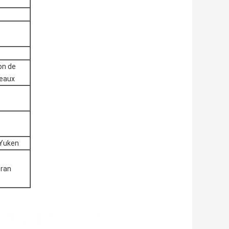
on de
leaux
 Yuken
cran