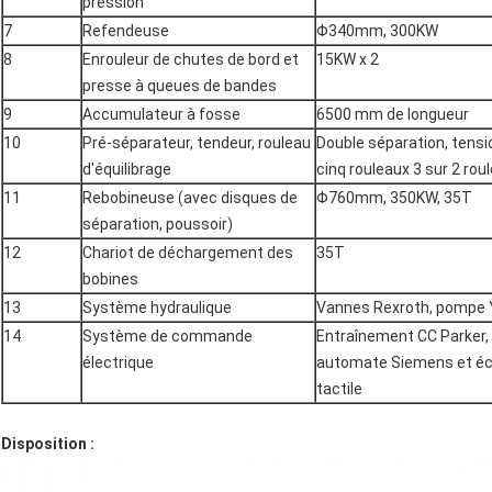
pression
7
Refendeuse
Φ340mm, 300KW
8
Enrouleur de chutes de bord et
15KW x 2
presse à queues de bandes
9
Accumulateur à fosse
6500 mm de longueur
10
Pré-séparateur, tendeur, rouleau
Double séparation, tensi
d'équilibrage
cinq rouleaux 3 sur 2 rou
11
Rebobineuse (avec disques de
Φ760mm, 350KW, 35T
séparation, poussoir)
12
Chariot de déchargement des
35T
bobines
13
Système hydraulique
Vannes Rexroth, pompe
14
Système de commande
Entraînement CC Parker,
électrique
automate Siemens et é
tactile
Disposition :