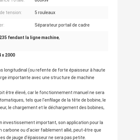
ance Totale:
800KW
de tension:
5 rouleaux
er:
Séparateur portail de cadre
235 fendant la ligne machine
,
4 x 2000
s longitudinal (ou refente de forte épaisseur à haute
arge importante avec une structure de machine
doit être élevé, car le fonctionnement manuel ne sera
omatiques, tels que l'enfilage de la tête de bobine, le
teur, le chargement et le déchargement des bobines,
un investissement important, son application pour la
en carbone ou d'acier faiblement allié, peut-être que
es de jauge d'épaisseur ne sera pas petite.