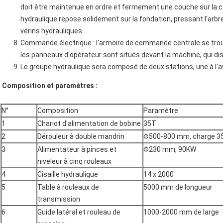
doit être maintenue en ordre et fermement une couche sur la co
hydraulique repose solidement sur la fondation, pressant l'arb
vérins hydrauliques.
Commande électrique : l'armoire de commande centrale se trouv
les panneaux d'opérateur sont situés devant la machine, qui d
Le groupe hydraulique sera composé de deux stations, une à l'avant
Composition et paramètres :
N°
Composition
Paramètre
1
Chariot d'alimentation de bobine
35T
2
Dérouleur à double mandrin
Φ500-800 mm, charge 3
3
Alimentateur à pinces et
Φ230 mm, 90KW
niveleur à cinq rouleaux
4
Cisaille hydraulique
14 x 2000
5
Table à rouleaux de
5000 mm de longueur
transmission
6
Guide latéral et rouleau de
1000-2000 mm de large