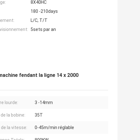
ge:
8X40HC
180 -210days
iement:
L/C, T/T
ovisionnement:
5sets par an
machine fendant la ligne 14 x 2000
e lourde:
3 -14mm
 de la bobine:
35T
 de la vitesse:
0-45m/min réglable