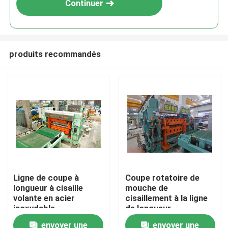
Continuer
produits recommandés
Maison
Ligne de coupe à
Coupe rotatoire de
longueur à cisaille
mouche de
Produits
volante en acier
cisaillement à la ligne
inoxydable
de longueur
envoyer une
envoyer une
A propos de nous