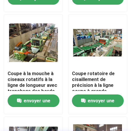
demande
demande
Visite d'usine
Contactez-nous
Nouvelles
Cas
Coupe à la mouche à
Coupe rotatoire de
ciseaux rotatifs à la
cisaillement de
ligne de longueur avec
précision à la ligne
Métal fendant la ligne
tranchage des bords
coupe à grande
en acier inoxydable 0,3
vitesse de longueur de
envoyer une
envoyer une
- 3 X 1650
mouche
Fente de la ligne machine
demande
demande
Précision fendant la ligne