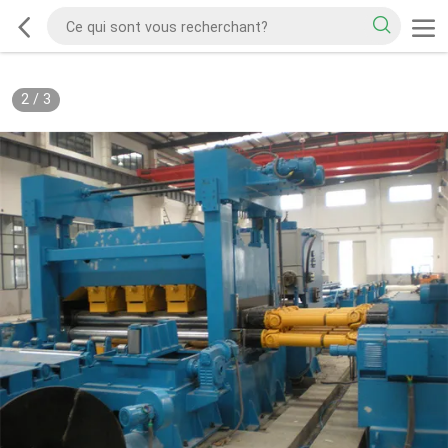
2
/
3