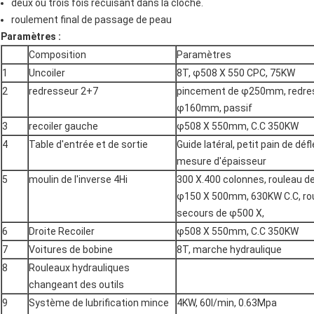
deux ou trois fois recuisant dans la cloche.
roulement final de passage de peau
Paramètres :
Composition
Paramètres
1
Uncoiler
8T, φ508 X 550 CPC, 75KW
2
redresseur 2+7
pincement de φ250mm, redre
φ160mm, passif
3
recoiler gauche
φ508 X 550mm, C.C 350KW
4
Table d'entrée et de sortie
Guide latéral, petit pain de déf
mesure d'épaisseur
5
moulin de l'inverse 4Hi
300 X.400 colonnes, rouleau de
φ150 X 500mm, 630KW C.C, ro
secours de φ500 X,
6
Droite Recoiler
φ508 X 550mm, C.C 350KW
7
Voitures de bobine
8T, marche hydraulique
8
Rouleaux hydrauliques
changeant des outils
9
Système de lubrification mince
4KW, 60l/min, 0.63Mpa