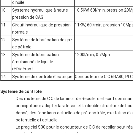
d'huile
10
Système hydraulique à haute
18.5KW, 60l/min, pression 20
pression de CAG
11
Circuit hydraulique de pression
11KW, 60l/min, pression 10Mp
normale
12
Système de lubrification de gaz
de pétrole
13
Système de lubrification
1200l/min, 0.7Mpa
émulsionné de liquide
réfrigérant
14
Système de contrôle électrique
Conducteur de C.C 6RA80, PLC
Système de contrôle :
Des moteurs de C.C de laminoir de Recoilers et sont commandé
principal pour adopter la vitesse et la double structure de bou
donné, des fonctions actuelles de pré-contrôle, excitation d'
potentielle et actuelle.
Le progiciel S00 pour le conducteur de C.C de recoiler peut réal