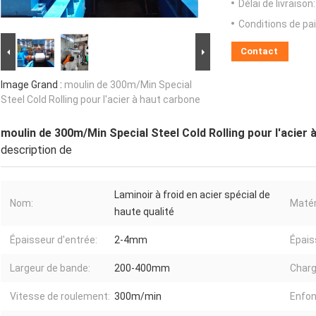
Délai de livraison:
Conditions de pa
Contact
Image Grand :
moulin de 300m/Min Special
Steel Cold Rolling pour l'acier à haut carbone
moulin de 300m/Min Special Steel Cold Rolling pour l'acier 
description de
Laminoir à froid en acier spécial de
Nom:
Matér
haute qualité
Épaisseur d'entrée:
2-4mm
Épaiss
Largeur de bande:
200-400mm
Charg
Vitesse de roulement:
300m/min
Enfon