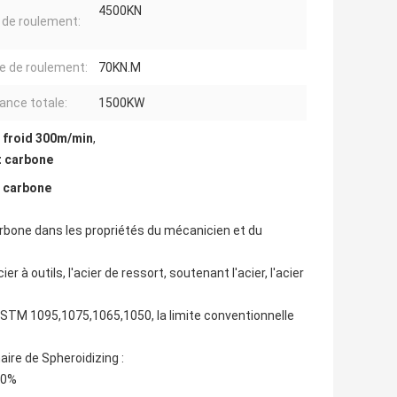
4500KN
 de roulement:
e de roulement:
70KN.M
ance totale:
1500KW
à froid 300m/min
,
t carbone
t carbone
carbone dans les propriétés du mécanicien et du
er à outils, l'acier de ressort, soutenant l'acier, l'acier
 ASTM 1095,1075,1065,1050, la limite conventionnelle
ire de Spheroidizing :
50%