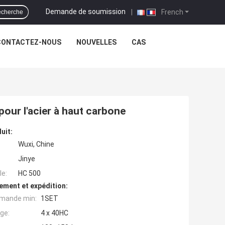
Demande de soumission
|
French
cherche
CONTACTEZ-NOUS
NOUVELLES
CAS
pour l'acier à haut carbone
uit:
Wuxi, Chine
Jinye
e:
HC 500
ement et expédition:
mande min:
1SET
ge:
4 x 40HC