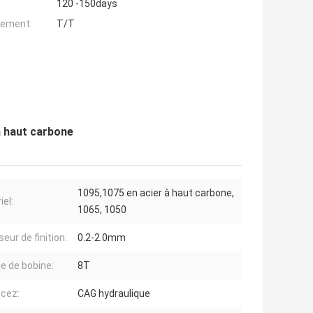
120 -150days
iement:
T/T
à haut carbone
1095,1075 en acier à haut carbone,
iel:
1065, 1050
eur de finition:
0.2-2.0mm
e de bobine:
8T
cez:
CAG hydraulique