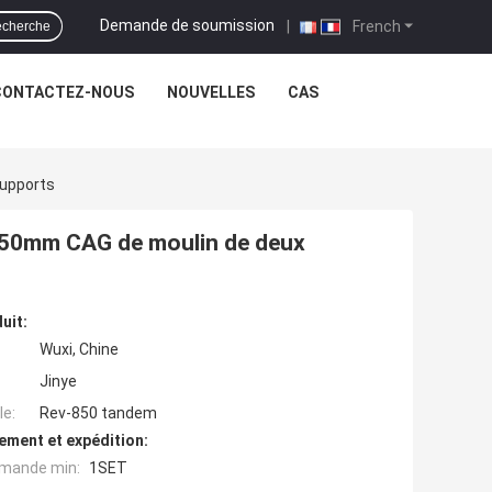
Demande de soumission
|
French
cherche
CONTACTEZ-NOUS
NOUVELLES
CAS
upports
850mm CAG de moulin de deux
uit:
Wuxi, Chine
Jinye
e:
Rev-850 tandem
ement et expédition:
mande min:
1SET