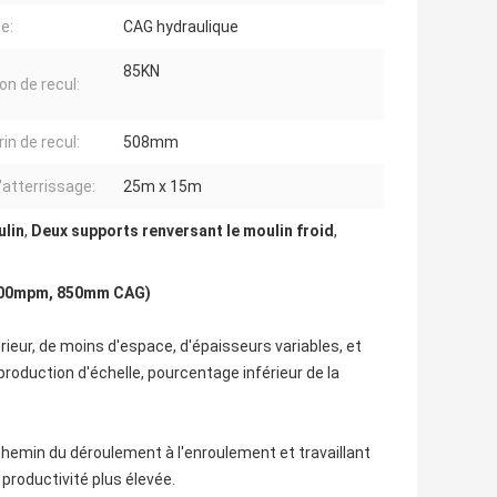
e:
CAG hydraulique
85KN
on de recul:
in de recul:
508mm
'atterrissage:
25m x 15m
ulin
,
Deux supports renversant le moulin froid
,
(300mpm, 850mm CAG)
rieur, de moins d'espace, d'épaisseurs variables, et
roduction d'échelle, pourcentage inférieur de la
chemin du déroulement à l'enroulement et travaillant
 productivité plus élevée.