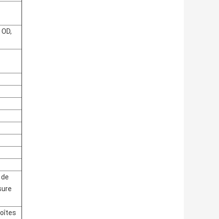
 OD,
 de
sure
boîtes