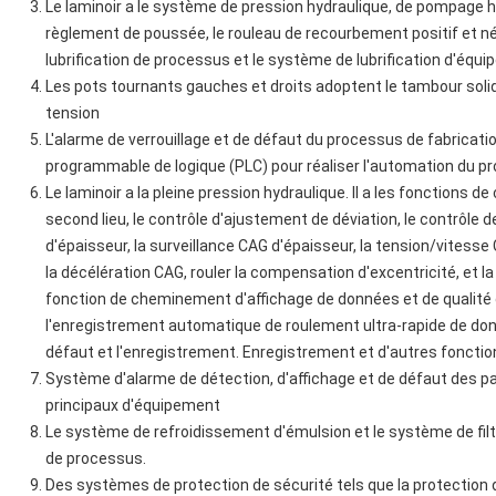
Le laminoir a le système de pression hydraulique, de pompage h
règlement de poussée, le rouleau de recourbement positif et nég
lubrification de processus et le système de lubrification d'équ
Les pots tournants gauches et droits adoptent le tambour so
tension
L'alarme de verrouillage et de défaut du processus de fabricat
programmable de logique (PLC) pour réaliser l'automation du pr
Le laminoir a la pleine pression hydraulique. Il a les fonctions 
second lieu, le contrôle d'ajustement de déviation, le contrôl
d'épaisseur, la surveillance CAG d'épaisseur, la tension/vitesse
la décélération CAG, rouler la compensation d'excentricité, et 
fonction de cheminement d'affichage de données et de qualité d
l'enregistrement automatique de roulement ultra-rapide de don
défaut et l'enregistrement. Enregistrement et d'autres fonctio
Système d'alarme de détection, d'affichage et de défaut des 
principaux d'équipement
Le système de refroidissement d'émulsion et le système de filtr
de processus.
Des systèmes de protection de sécurité tels que la protection d