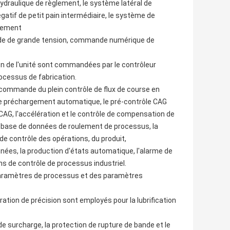
ydraulique de règlement, le système latéral de
atif de petit pain intermédiaire, le système de
ipement
lide de grande tension, commande numérique de
ion de l'unité sont commandées par le contrôleur
ocessus de fabrication.
de commande du plein contrôle de flux de course en
e de préchargement automatique, le pré-contrôle CAG
 CAG, l'accélération et le contrôle de compensation de
la base de données de roulement de processus, la
e contrôle des opérations, du produit,
nées, la production d'états automatique, l'alarme de
ns de contrôle de processus industriel.
paramètres de processus et des paramètres
ation de précision sont employés pour la lubrification
e surcharge, la protection de rupture de bande et le