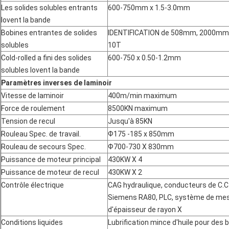
Les solides solubles entrants
600-750mm x 1.5-3.0mm
lovent la bande
Bobines entrantes de solides
IDENTIFICATION de 508mm, 2000mm
solubles
10T
Cold-rolled a fini des solides
600-750
x 0.50-1.2mm
solubles lovent la bande
Paramètres inverses de laminoir
Vitesse de laminoir
400m/min maximum
Force de roulement
8500KN maximum
Tension de recul
Jusqu'à 85KN
Rouleau Spec. de travail.
Ф175 -185 x 850mm
Rouleau de secours Spec.
Ф700-730 X 830mm
Puissance de moteur principal
430KW X 4
Puissance de moteur de recul
430KW X 2
Contrôle électrique
CAG hydraulique, conducteurs de C.C
Siemens RA80, PLC, système de me
d'épaisseur de rayon X
Conditions liquides
Lubrification mince d'huile pour des 