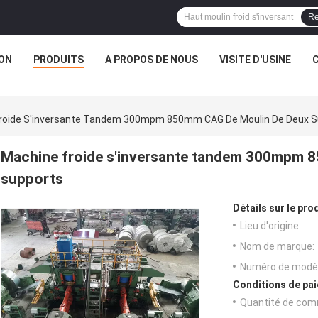
Re
ON
PRODUITS
A PROPOS DE NOUS
VISITE D'USINE
roide S'inversante Tandem 300mpm 850mm CAG De Moulin De Deux S
Machine froide s'inversante tandem 300mpm 
supports
Détails sur le prod
Lieu d'origine:
Nom de marque:
Numéro de modèl
Conditions de pai
Quantité de com