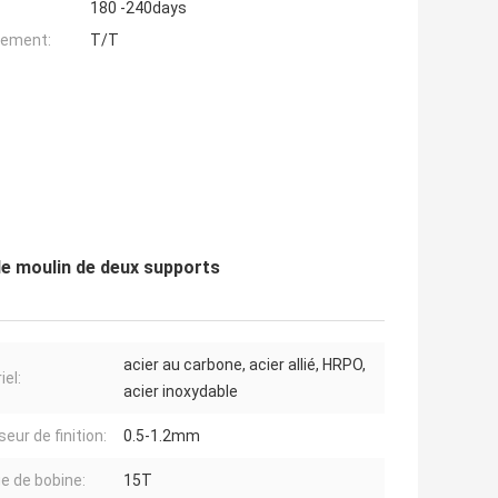
180 -240days
iement:
T/T
 moulin de deux supports
acier au carbone, acier allié, HRPO,
iel:
acier inoxydable
eur de finition:
0.5-1.2mm
e de bobine:
15T