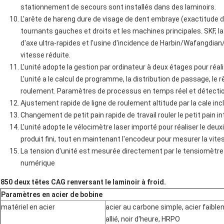
stationnement de secours sont installés dans des laminoirs.
L'arête de hareng dure de visage de dent embraye (exactitude 
tournants gauches et droits et les machines principales. SKF, 
d'axe ultra-rapides et l'usine d'incidence de Harbin/Wafangdia
vitesse réduite.
L'unité adopte la gestion par ordinateur à deux étages pour réali
L'unité a le calcul de programme, la distribution de passage, le
roulement. Paramètres de processus en temps réel et détection
Ajustement rapide de ligne de roulement altitude par la cale incl
Changement de petit pain rapide de travail rouler le petit pain i
L'unité adopte le vélocimètre laser importé pour réaliser le deux
produit fini, tout en maintenant l'encodeur pour mesurer la vite
La tension d'unité est mesurée directement par le tensiomètre i
numérique
850 deux têtes CAG renversant le laminoir à froid.
Paramètres en acier de bobine
matériel en acier
acier au carbone simple, acier faibl
allié, noir d'heure, HRPO