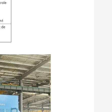
trole
nt
 de