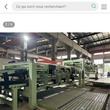
2
/
6