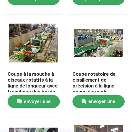
demande
demande
Visite d'usine
Contactez-nous
Nouvelles
Cas
Coupe à la mouche à
Coupe rotatoire de
ciseaux rotatifs à la
cisaillement de
ligne de longueur avec
précision à la ligne
Métal fendant la ligne
tranchage des bords
coupe à grande
en acier inoxydable 0,3
vitesse de longueur de
envoyer une
envoyer une
- 3 X 1650
mouche
Fente de la ligne machine
demande
demande
Précision fendant la ligne