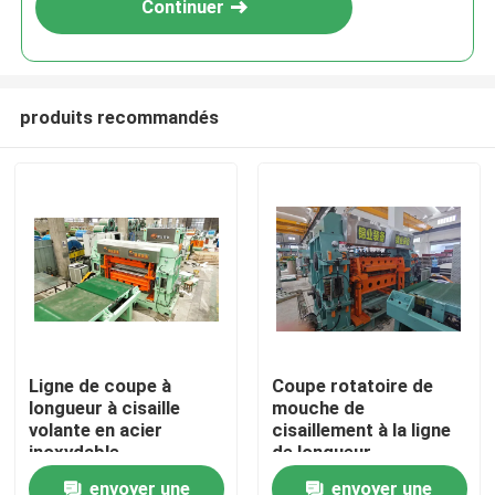
Continuer
produits recommandés
Maison
Ligne de coupe à
Coupe rotatoire de
longueur à cisaille
mouche de
Produits
volante en acier
cisaillement à la ligne
inoxydable
de longueur
envoyer une
envoyer une
A propos de nous