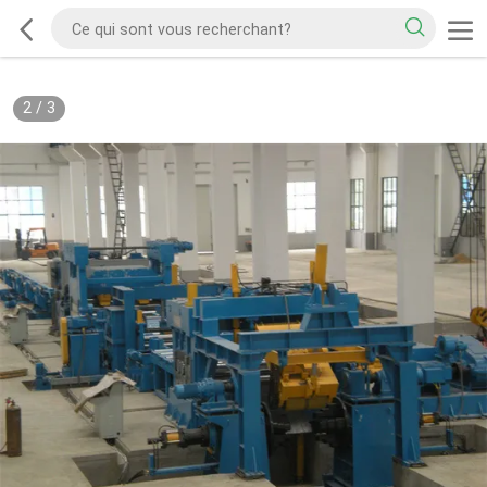
2
/
3