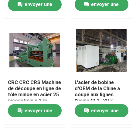
envoyer une
envoyer une
demande
demande
Visite d'usine
Contactez-nous
Nouvelles
Cas
CRC CRC CRS Machine
L'acier de bobine
de découpe en ligne de
d'OEM de la Chine a
Métal fendant la ligne
tôle mince en acier 25
coupé aux lignes
pièces/min x 2 m
l'usine (0,2 -30 x
2500) de la longueur
envoyer une
envoyer une
CTL
Fente de la ligne machine
demande
demande
Précision fendant la ligne